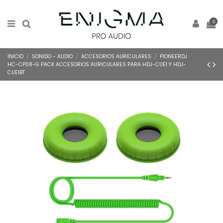
0
INICIO
SONIDO - AUDIO
ACCESORIOS AURICULARES
PIONEERDJ
HC-CP08-G PACK ACCESORIOS AURICULARES PARA HDJ-CUE1 Y HDJ-
CUE1BT