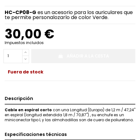
HC-CP08-G
es un acesorio para los auriculares que
te permite personalozarlo de color Verde.
30,00 €
Impuestos incluidos
AÑADIR A LA CESTA
Fuera de stock
Descripción
Cable en espiral corto
con una Longitud (Europa) de 1,2 m / 47,24"
en espiral (longitud extendida 1,8 m / 70,87") , su enchufe es un
miniconector tipo L y las almohadillas son de cuero de poliuretano.
Especificaciones técnicas