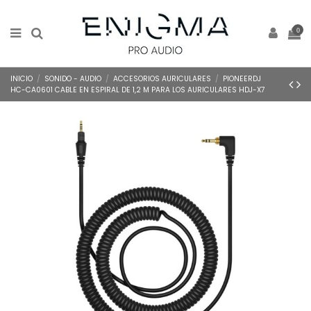
0
INICIO
SONIDO - AUDIO
ACCESORIOS AURICULARES
PIONEERDJ
HC-CA0601 CABLE EN ESPIRAL DE 1,2 M PARA LOS AURICULARES HDJ-X7