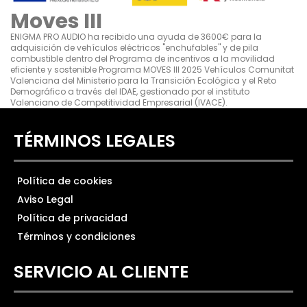
Moves III
ENIGMA PRO AUDIO ha recibido una ayuda de 3600€ para la
adquisición de vehículos eléctricos "enchufables" y de pila
combustible dentro del Programa de incentivos a la movilidad
eficiente y sostenible Programa MOVES III 2025 Vehículos Comunitat
Valenciana del Ministerio para la Transición Ecológica y el Reto
Demográfico a través del IDAE, gestionado por el instituto
Valenciano de Competitividad Empresarial (IVACE).
TÉRMINOS LEGALES
Política de cookies
Aviso Legal
Política de privacidad
Términos y condiciones
SERVICIO AL CLIENTE