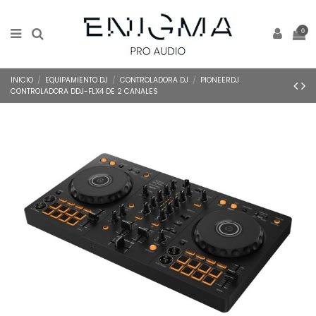
0
INICIO
EQUIPAMIENTO DJ
CONTROLADORA DJ
PIONEERDJ
CONTROLADORA DDJ-FLX4 DE 2 CANALES